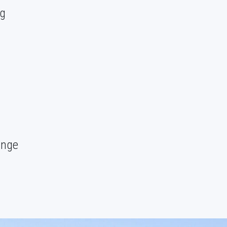
ng
unge