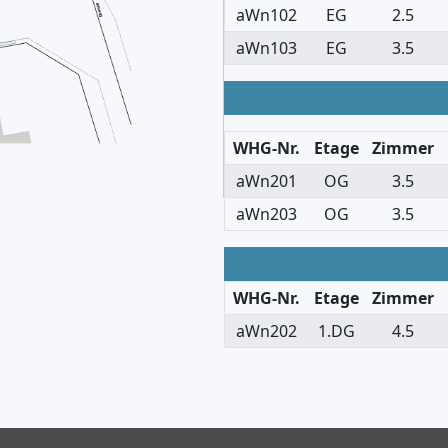
aWn102
EG
2.5
aWn103
EG
3.5
WHG-Nr.
Etage
Zimmer
aWn201
OG
3.5
aWn203
OG
3.5
WHG-Nr.
Etage
Zimmer
aWn202
1.DG
4.5